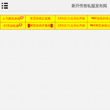
新开传奇私服发布网
首
页
传
奇
新
开
网
sf999
站
发布
网
传
奇
私
服
发
布
网