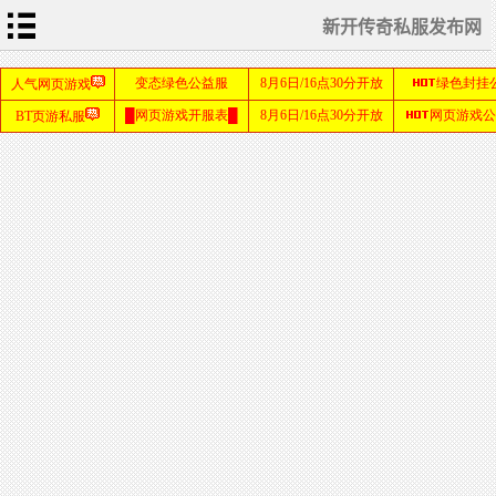
新开传奇私服发布网
首
页
传
奇
新
开
网
sf999
站
发布
网
传
奇
私
服
发
布
网